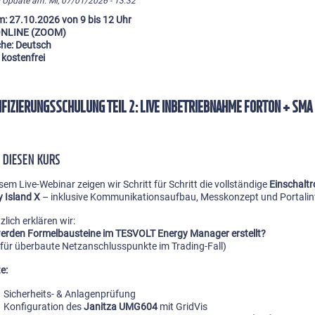
s Update am: Mi, 07/01/2026 - 13:32
: 27.10.2026 von 9 bis 12 Uhr
 ONLINE (ZOOM)
he: Deutsch
 kostenfrei
IFIZIERUNGSSCHULUNG TEIL 2: LIVE INBETRIEBNAHME FORTON + SMA 
 DIESEN KURS
esem Live-Webinar zeigen wir Schritt für Schritt die vollständige
Einschaltr
 Island X
– inklusive Kommunikationsaufbau, Messkonzept und Portalin
zlich erklären wir:
erden Formelbausteine im TESVOLT Energy Manager erstellt?
. für überbaute Netzanschlusspunkte im Trading-Fall)
e:
Sicherheits- & Anlagenprüfung
Konfiguration des
Janitza UMG604
mit GridVis