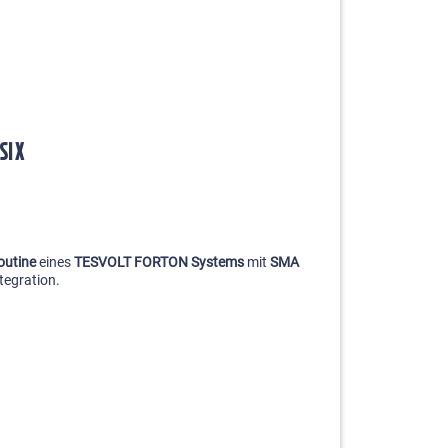
SI X
outine
eines
TESVOLT FORTON Systems
mit
SMA
tegration.