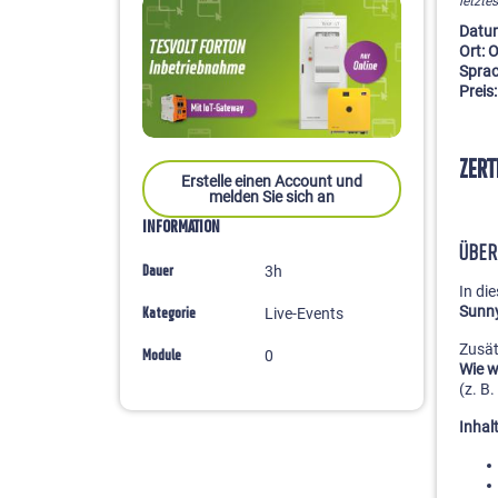
letzte
Datum
Ort:
Sprac
Preis:
ZERT
Erstelle einen Account und
melden Sie sich an
INFORMATION
ÜBER
3h
Dauer
In di
Sunny
Live-Events
Kategorie
Zusät
0
Module
Wie w
(z. B
Inhalt