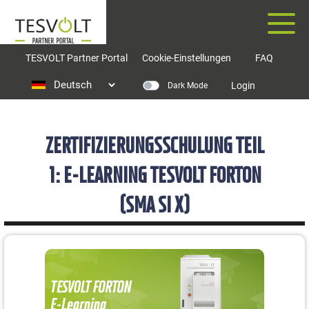
Direkt
zum
Inhalt
Togg
TESVOLT Partner Portal
Cookie-Einstellungen
FAQ
Wählen
Login
Dark Mode
Sie
Ihre
Sprache
ZERTIFIZIERUNGSSCHULUNG TEIL
1: E-LEARNING TESVOLT FORTON
(SMA SI X)